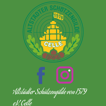
Altstädter Schützengilde von 1579
e.V. Celle