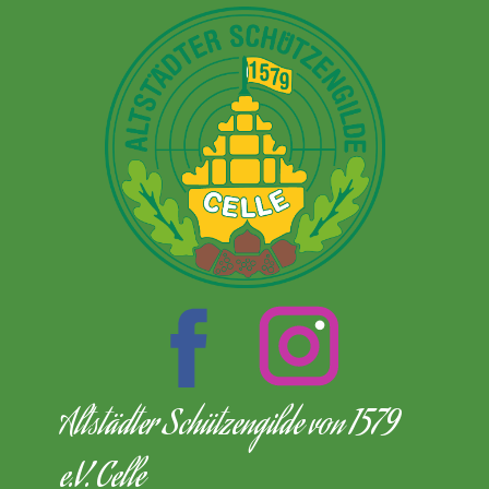
Altstädter Schützengilde von 1579
e.V. Celle